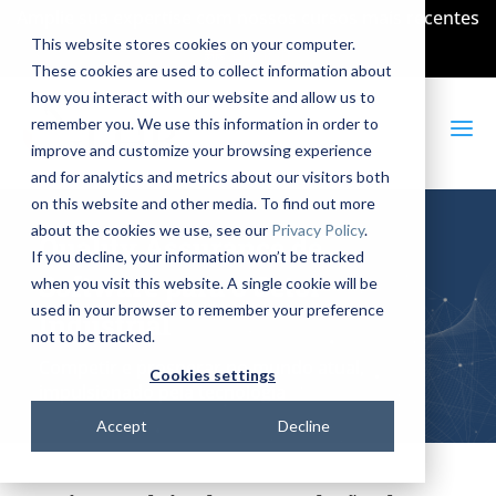
Amplie sua expertise com nossos cursos mais recentes
This website stores cookies on your computer.
English
These cookies are used to collect information about
how you interact with our website and allow us to
a
remember you. We use this information in order to
improve and customize your browsing experience
and for analytics and metrics about our visitors both
on this website and other media. To find out more
about the cookies we use, see our
Privacy Policy
.
Quality Assurance de
If you decline, your information won’t be tracked
Software para o Setor
when you visit this website. A single cookie will be
used in your browser to remember your preference
Industrial
not to be tracked.
Competir e prosperar no mundo atual,
Cookies settings
impulsionado pela tecnologia
Accept
Decline