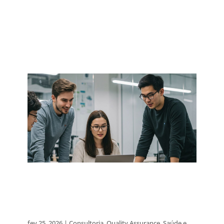
6 maneiras de enfrentar os
desafios do sistema para
uma modernização pronta
para compras
fev 25, 2026
|
Consultoria
,
Quality Assurance
,
Saúde e