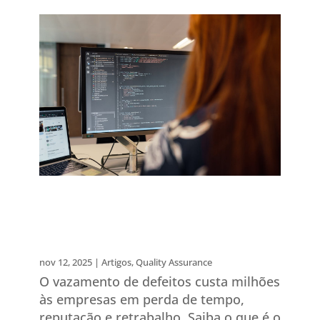
O verdadeiro custo
do Defect Leakage: por que
o Quality Assurance indepen
dente economiza milhões?
nov 12, 2025
|
Artigos
,
Quality Assurance
O vazamento de defeitos custa milhões
às empresas em perda de tempo,
reputação e retrabalho. Saiba o que é o