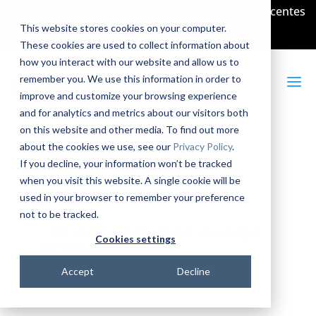
Amplie sua expertise com nossos cursos mais recentes
This website stores cookies on your computer.
English
These cookies are used to collect information about
how you interact with our website and allow us to
a
remember you. We use this information in order to
improve and customize your browsing experience
and for analytics and metrics about our visitors both
on this website and other media. To find out more
about the cookies we use, see our
Privacy Policy
.
Quality Assurance Articles
If you decline, your information won’t be tracked
when you visit this website. A single cookie will be
used in your browser to remember your preference
not to be tracked.
Cookies settings
Avaliar a qualidade não é o
Accept
Decline
mesmo que melhorá-la: IV&V
vs. SQA